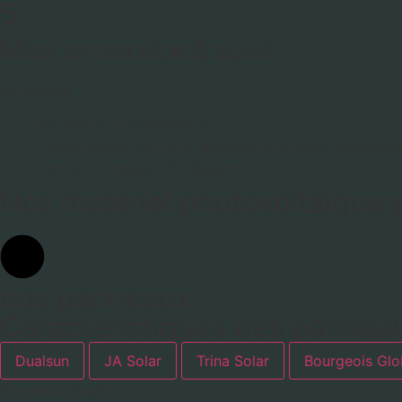
5
Mise en service & suivi
On finalise :
Activation de l’installation
Configuration de votre application de suivi (productio
Formation rapide à l’utilisation
Nos matériel photovoltaïque 
nos panneaux
Caractéristiques des pannea
Dualsun
JA Solar
Trina Solar
Bourgeois Glo
Panneaux DualSun