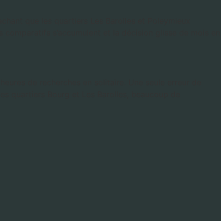
chant que les quartiers Les Barolles et Poleymieux
les comparatifs s’accumulent et la décision glisse de mois en
 heures de recherches en solitaire. Une seule erreur de
 les quartiers Bourg et Les Barolles, beaucoup de