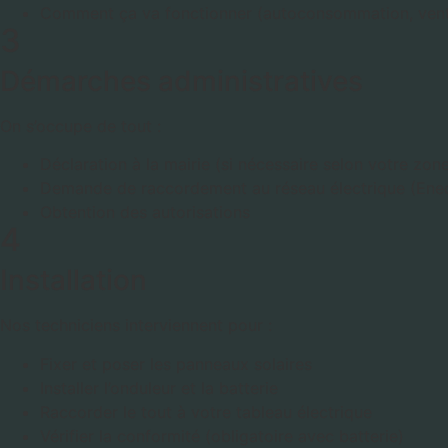
Comment ça va fonctionner (autoconsommation, vent
3
Démarches administratives
On s’occupe de tout :
Déclaration à la mairie (si nécessaire selon votre zon
Demande de raccordement au réseau électrique (Ened
Obtention des autorisations
4
Installation
Nos techniciens interviennent pour :
Fixer et poser les panneaux solaires
Installer l’onduleur et la batterie
Raccorder le tout à votre tableau électrique
Vérifier la conformité (obligatoire avec batterie)