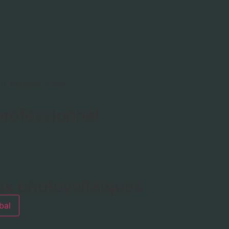
n, batterie, conso)
professionnel
ux photovoltaïques
bal