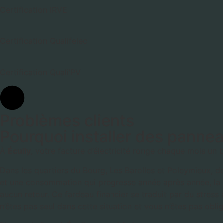
Certification IRVE
Certification Qualifelec
Certification Quali’PV
Problèmes clients
Pourquoi installer des pannea
À
Écully
, votre facture d’électricité ronge chaque mois un b
Dans les quartiers du Bourg, Les Barolles et Poleymieux, d
et une consommation qui progresse année après année, la f
aucun retour. Ce fardeau financier se traduit par du stress 
n’êtes pas seul dans cette situation et vous n’êtes pas oblig