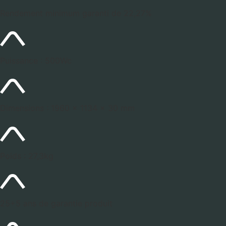
Rendement minimum garanti de 22,27%
Puissance : 500Wc
Dimensions : 1960 x 1134 x 30 mm
Poids : 27,3kg
25+5 ans de garantie produit