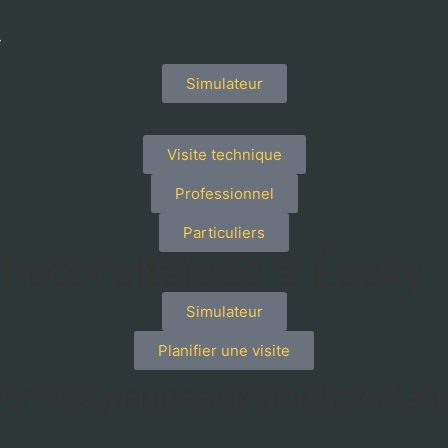
Simulateur
Visite technique
Professionnel
Particuliers
hotovoltaïque à Écully
Simulateur
Planifier une visite
our vos panneaux photovoltaïq