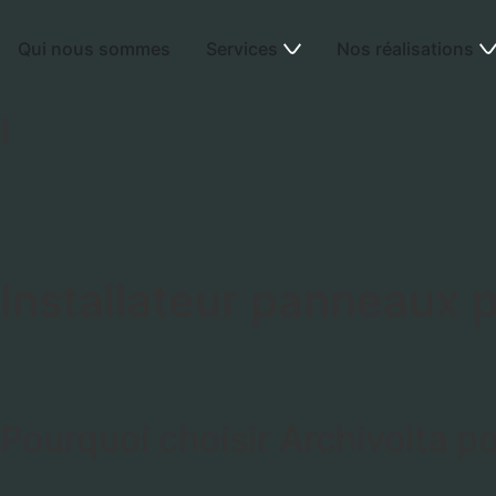
Qui nous sommes
Services
Nos réalisations
I
Installateur panneaux p
Pourquoi choisir Archivolta p