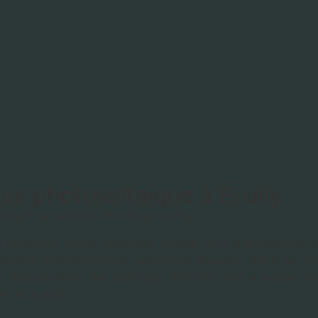
ux photovoltaïque à Écully
udget qui pourrait être mieux utilisé
e nombreux foyers ressentent chaque mois la pression de la
acture d’électricité peut aujourd’hui dépasser 374 € par m
à chaque relevé, des arbitrages difficiles dans le budget fa
é de la subir.