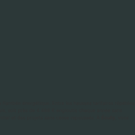
 flambée énergétique. Entre les hausses tarifaires répétées
ois, soit près de 4 488 € engloutis chaque année sans
milial et des projets sans cesse repoussés. À
Écully
, vous