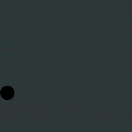
Photovoltaïque à
Écully
: ce qui freine encore trop de prop
Engager entre 18 000 et 26 500 € reste une décision pesan
bénéficient d’un ensoleillement particulièrement favorable. 
mois. C’est presque toujours l’incertitude sur le retour à 5 
Installation solaire à
Écully
: quand les formalités administra
Mairie, Enedis, MaPrimeRénov’, fiscalité… les formalités lié
dossier suffit à faire disparaître jusqu’à 6 000 € d’aides p
propriétaires finissent par renoncer, non par manque de 
Problèmes clients
Solution apporté par archivol
Votre toit devient une ressource énergétique à
Écully
: la 