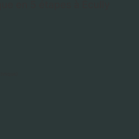
que en 5 étapes à Écully
chnique)