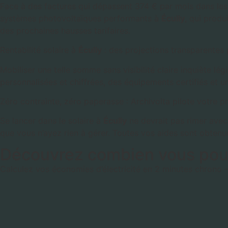
Face à des factures qui dépassent 374 € par mois dans les q
systèmes photovoltaïques performants à
Écully
, qui produ
des prochaines hausses tarifaires.
Rentabilité solaire à
Écully
: des projections transparentes
Mobiliser une telle somme sans visibilité claire inquiète l
personnalisées et chiffrées, des équipements certifiés et 
Zéro contrainte, zéro paperasse : Archivolta pilote votre pr
Se lancer dans le solaire à
Écully
ne devrait pas rimer avec
que vous n’ayez rien à gérer. Toutes vos aides sont obtenues
Découvrez combien vous pou
Calculez vos économies d’électricité en 2 minutes chrono 