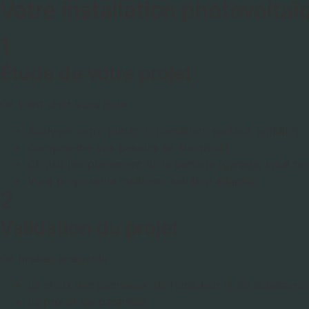
Votre installation photovoltaï
1
Étude de votre projet
On vient chez vous pour :
Analyser votre toiture (orientation, surface, solidité)
Comprendre vos besoins en électricité
Choisir l’emplacement de la batterie (garage, local te
Vous proposer la meilleure solution adaptée
2
Validation du projet
On finalise ensemble :
Le choix des panneaux, de l’onduleur et de la batterie
Le prix et les garanties