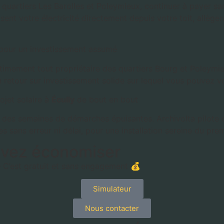
uartiers Les Barolles et Poleymieux, continuer à payer sans 
isent votre électricité directement depuis votre toit, allè
 pour un investissement assumé
égitimement tout propriétaire des quartiers Bourg et Poleymi
un retour sur investissement solide sur lequel vous pouvez 
ojet solaire à
Écully
de bout en bout
 des semaines de démarches épuisantes. Archivolta pilote c
 sans erreur ni délai, pour une installation sereine du prem
vez économiser
– C’est gratuit et sans engagement 💰
Simulateur
Nous contacter