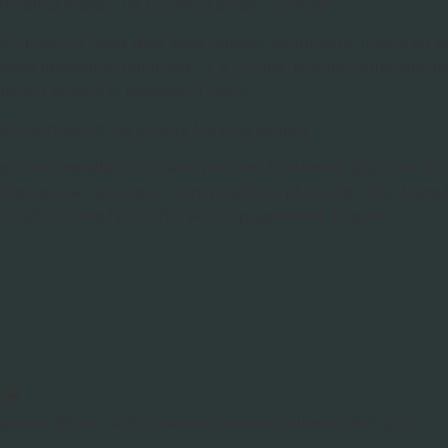
riétaires malgré un potentiel solaire évident
te pour un foyer déjà sous tension budgétaire, même en sa
Sans projection fiable sur 15 à 20 ans, le doute s’installe, 
ans qui bloque le passage à l’acte.
tives freinent les projets les plus sérieux
es à une installation solaire peuvent facilement absorber 30
ubliques et à repousser votre projet de plusieurs mois. Dans
motivation, mais faute d’un accompagnement adapté.
ta
réponse directe à des factures qui ne redescendent plus