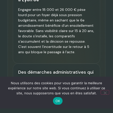
Engager entre 18 000 et 26 000 € pèse
lourd pour un foyer déjà sous pression
budgétaire, même en sachant que le 6e
arrondissement bénéficie d’un ensoleillement
favorable. Sans visibilité claire sur 15 à 20 ans,
le doute s’installe, les comparatifs
s’accumulent et la décision se repousse.
C’est souvent l’incertitude sur le retour à 5
ans qui bloque le passage à l’acte.
Des démarches administratives qui
découragent à
Lyon 6e
Nous utilisons des cookies pour vous garantir la meilleure
expérience sur notre site web. Si vous continuez à utiliser ce
Mairie, Enedis, MaPrimeRénov’, fiscalité… les
site, nous supposerons que vous en êtes satisfait.
formalités liées à l’installation solaire peuvent
facilement engloutir 30 heures de recherches.
OK
Une simple erreur de dossier suffit à faire
disparaître jusqu’à 5 500 € d’aides publiques