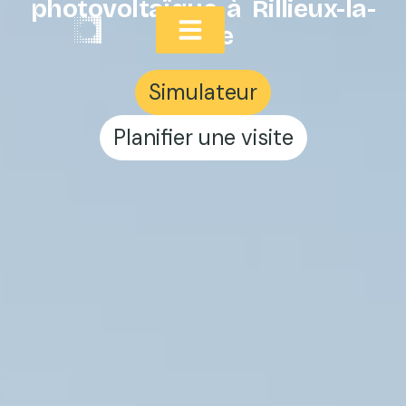
photovoltaïque à Rillieux-la-
Pape
Simulateur
Planifier une visite