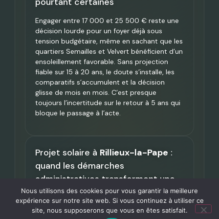
pourtant certaines
Engager entre 17 000 et 25 500 € reste une
décision lourde pour un foyer déjà sous
tension budgétaire, même en sachant que les
quartiers Semailles et Velvert bénéficient d’un
ensoleillement favorable. Sans projection
fiable sur 15 à 20 ans, le doute s’installe, les
comparatifs s’accumulent et la décision
glisse de mois en mois. C’est presque
toujours l’incertitude sur le retour à 5 ans qui
bloque le passage à l’acte.
Projet solaire à
Rillieux-la-Pape
:
quand les démarches
administratives transforment une
bonne idée en parcours du
Nous utilisons des cookies pour vous garantir la meilleure
expérience sur notre site web. Si vous continuez à utiliser ce
combattant
site, nous supposerons que vous en êtes satisfait.